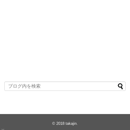
© 2018
takajin
.